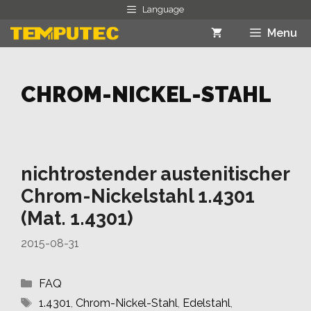
Skip
Language
to
Menu
content
CHROM-NICKEL-STAHL
nichtrostender austenitischer
Chrom-Nickelstahl 1.4301
(Mat. 1.4301)
2015-08-31
Categories
FAQ
Tags
1.4301
,
Chrom-Nickel-Stahl
,
Edelstahl
,