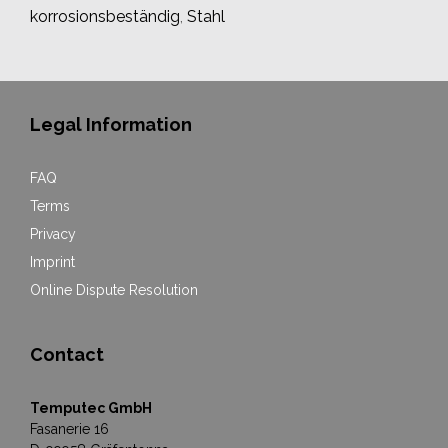
korrosionsbeständig
,
Stahl
Legal Information
FAQ
Terms
Privacy
Imprint
Online Dispute Resolution
Contact
Temputec GmbH
Fasanerie 16